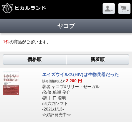
ヤコブ
1
件
の商品がございます。
価格順
新着順
エイズウイルス(HIV)は生物兵器だった
2,200
円
販売価格(税込):
著者:ヤコブ&リリー・ゼーガル
/監修:船瀬 俊介
/訳:川口 啓明
/四六判ソフト
-2021/1/13-
☆好評発売中☆