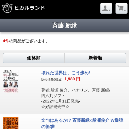
斉藤 新緑
4
件
の商品がございます。
価格順
新着順
壊れた世界は、こう歩め!
1,980
円
販売価格(税込):
著者:船瀬 俊介、ハナリン、斉藤 新緑/
四六判ソフト
-2022年1月11日発売-
☆好評発売中☆
文句はあるか!? 斉藤新緑×船瀬俊介 W爆弾
の衝撃!