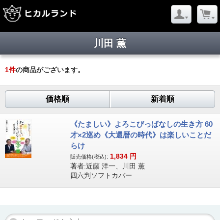
川田 薫
1
件
の商品がございます。
価格順
新着順
《たましい》よろこびっぱなしの生き方 60
才×2巡め《大還暦の時代》は楽しいことだ
らけ
1,834
円
販売価格(税込):
著者:近藤 洋一、川田 薫
四六判ソフトカバー