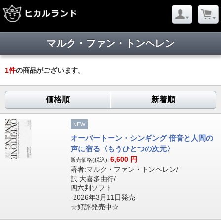
マルク・ファン・トンヘレン
1
件
の商品がございます。
価格順
新着順
NEW
オーバートーン・シンギング 倍音と人間の
声に宿る〈もうひとつの次元〉
6,600
円
販売価格(税込):
著者:マルク・ファン・トンヘレン/
訳:大喜多由行/
四六判ソフト
-2026年3月11日発売-
☆好評発売中☆