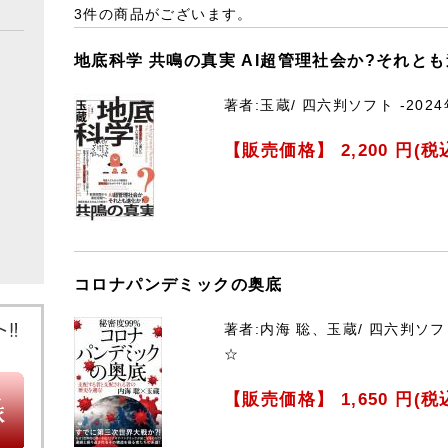
3件
の商品がございます。
地底科学 共鳴の真実 AI超管理社会か?それとも
著者:玉蔵/ 四六判ソフト -202
【販売価格】
2,200
円(税
コロナパンデミックの奥底
著者:内海 聡、玉蔵/ 四六判ソフト
☆
【販売価格】
1,650
円(税