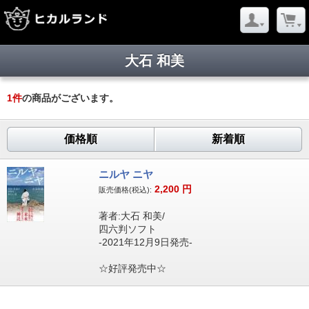
大石 和美
1
件
の商品がございます。
価格順
新着順
ニルヤ ニヤ
2,200
円
販売価格(税込):
著者:大石 和美/
四六判ソフト
-2021年12月9日発売-
☆好評発売中☆