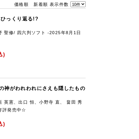
価格順
新着順
表示件数
はひっくり返る!?
 聖修/ 四六判ソフト -2025年8月1日
込)
国の神がわれわれにさえも隠したもの
垣 英憲、出口 恒、小野寺 直、 畠田 秀
☆好評発売中☆
込)