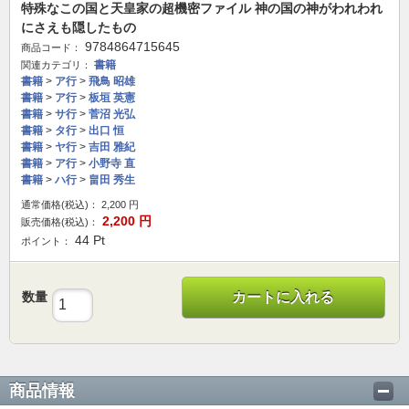
特殊なこの国と天皇家の超機密ファイル 神の国の神がわれわれ
にさえも隠したもの
9784864715645
商品コード：
書籍
関連カテゴリ：
書籍
>
ア行
>
飛鳥 昭雄
書籍
>
ア行
>
板垣 英憲
書籍
>
サ行
>
菅沼 光弘
書籍
>
タ行
>
出口 恒
書籍
>
ヤ行
>
吉田 雅紀
書籍
>
ア行
>
小野寺 直
書籍
>
ハ行
>
畠田 秀生
通常価格(税込)：
2,200
円
2,200
円
販売価格(税込)：
44
Pt
ポイント：
数量
カートに入れる
商品情報