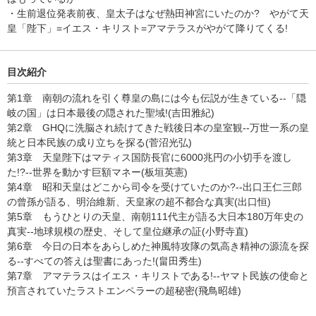
・生前退位発表前夜、皇太子はなぜ熱田神宮にいたのか? やがて天
皇「陛下」=イエス・キリスト=アマテラスがやがて降りてくる!
目次紹介
第1章 南朝の流れを引く尊皇の島には今も伝説が生きている--「隠
岐の国」は日本最後の隠された聖域!(吉田雅紀)
第2章 GHQに洗脳され続けてきた戦後日本の皇室観--万世一系の皇
統と日本民族の成り立ちを探る(菅沼光弘)
第3章 天皇陛下はマティス国防長官に6000兆円の小切手を渡し
た!?--世界を動かす巨額マネー(板垣英憲)
第4章 昭和天皇はどこから司令を受けていたのか?--出口王仁三郎
の曾孫が語る、明治維新、天皇家の超不都合な真実(出口恒)
第5章 もうひとりの天皇、南朝111代主が語る大日本180万年史の
真実--地球規模の歴史、そして皇位継承の証(小野寺直)
第6章 今日の日本をあらしめた神風特攻隊の気高き精神の源流を探
る--すべての答えは聖書にあった!(畠田秀生)
第7章 アマテラスはイエス・キリストである!--ヤマト民族の使命と
預言されていたラストエンペラーの超秘密(飛鳥昭雄)