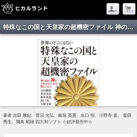
特殊なこの国と天皇家の超機密ファイル 神の国の神がわれわれにさえも隠したもの
著者:吉田 雅紀、菅沼 光弘、板垣 英憲、出口 恒、小野寺 直、 畠田
秀生、飛鳥 昭雄 四六判ソフト ☆好評発売中☆