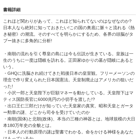
書籍詳細
これほど関わりがあって、これほど知られてないのはなぜなのか?
日本人なら絶対に知っておきたい!この国の奥底に脈々と流れる《熱
き秘密》の潮流。そのすべてを明らかにするため、各界の頭脳がタ
ブー抜きに多角的に分析!
・南朝の流れを引く尊皇の島には今も伝説が生きている。皇族は一
生のうちに一度は隠岐を訪れる。正田家ゆかりの墓が隠岐にあると
いう。
・GHQに洗脳され続けてきた戦後日本の皇室観。フリーメーソンの
理念で作り変えられた日本国憲法。天皇制廃止はアメリカの狙いだ
った!
・小沢一郎と天皇陛下が巨額マネーを動かしている。天皇陛下はマ
ティス国防長官に6000兆円の小切手を渡した!?
・出口王仁三郎だけが知っていた天皇家の真実。昭和天皇とガータ
ー勲章の謎、どこから司令を受けていたのか
・南朝(国体)と北朝(政体)、本当の三種の神器とは。地球規模の大日
本180万年史の全貌とは。
・日本人の行動原理の謎は聖書でわかる。命をかける神様をあなた
はもっているか