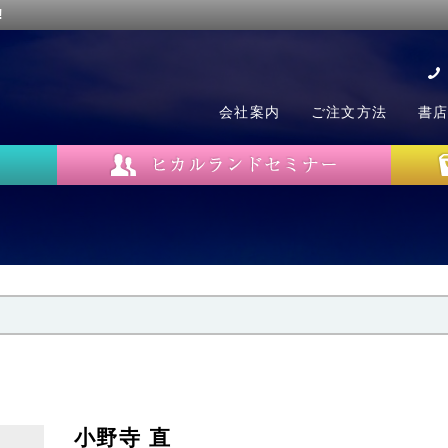
!
会社案内
ご注文方法
書
小野寺 直