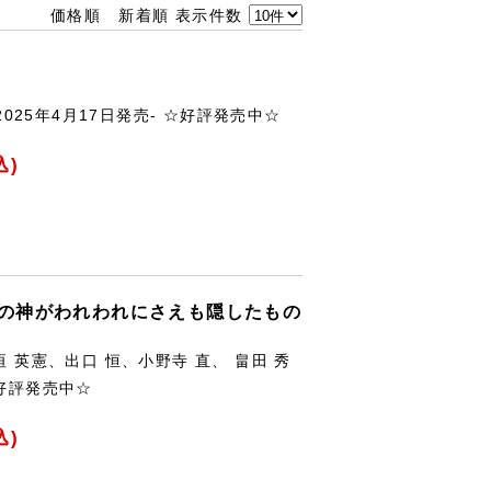
価格順
新着順
表示件数
2025年4月17日発売- ☆好評発売中☆
込)
国の神がわれわれにさえも隠したもの
垣 英憲、出口 恒、小野寺 直、 畠田 秀
☆好評発売中☆
込)