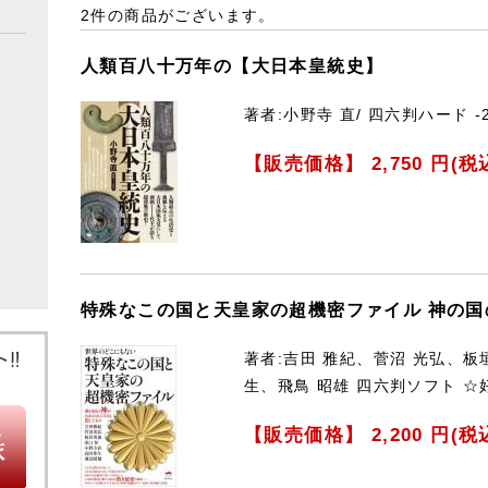
2件
の商品がございます。
人類百八十万年の【大日本皇統史】
著者:小野寺 直/ 四六判ハード -
【販売価格】
2,750
円(税
特殊なこの国と天皇家の超機密ファイル 神の
著者:吉田 雅紀、菅沼 光弘、板
生、飛鳥 昭雄 四六判ソフト 
【販売価格】
2,200
円(税