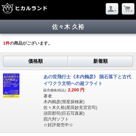
佐々木 久裕
1
件
の商品がございます。
価格順
新着順
あの世飛行士《木内鶴彦》 隕石落下と古代
イワクラ文明への超フライト
2,200
円
販売価格(税込):
著者:
木内鶴彦(彗星探検家)
佐々木久裕(星田妙見宮宮司)
須田郡司(巨石写真家)
四六判ソフト
☆好評発売中☆