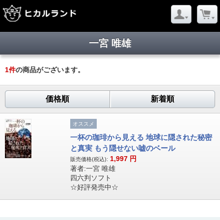
一宮 唯雄
1
件
の商品がございます。
価格順
新着順
オススメ
一杯の珈琲から見える 地球に隠された秘密
と真実 もう隠せない嘘のベール
1,997
円
販売価格(税込):
著者:一宮 唯雄
四六判ソフト
☆好評発売中☆