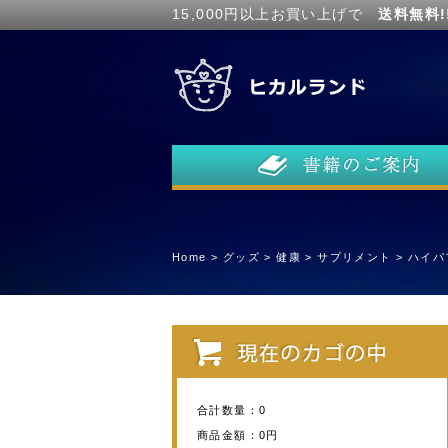
15,000円以上お買い上げで
送料無料!
Home
>
グッズ
>
健康
>
サプリメント
>
ハイパ
合計数量：
0
商品金額：
0円