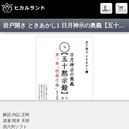
岩戸開き ときあかし1 日月神示の奥義【五十黙示録】 第一巻「扶桑之巻」(全十五帖)
解説:内記 正時
原著:岡本 天明
四六判ソフト