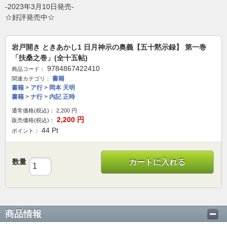
-2023年3月10日発売-
☆好評発売中☆
岩戸開き ときあかし1 日月神示の奥義【五十黙示録】 第一巻
「扶桑之巻」(全十五帖)
9784867422410
商品コード：
書籍
関連カテゴリ：
書籍
>
ア行
>
岡本 天明
書籍
>
ナ行
>
内記 正時
通常価格(税込)：
2,200
円
2,200
円
販売価格(税込)：
44
Pt
ポイント：
数量
カートに入れる
商品情報