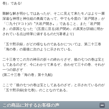
巻)」である!
難解な解き明かしではあったが、そこに見えて来たモノはより一層
深遠な神理と神仕組の奥義であって、中でも今度の「岩戸開き」が
「〇九十(マコト)の〝大岩戸開き〟」であること、また「岩戸開
き」の原因となった「(五度に亘る)岩戸閉め」の真実が詳細に明か
されている点は特筆に値するものだ!(著者より)
「五十黙示録」がどの様なものであるかについては、第二十三巻
「海の巻」の最後に次のように示されている。
二十三巻でこの方の神示の折々の終わりざぞ、後の七つの巻は宝と
してあるのざぞ、今にわかりて来るぞ、合わせて三十の巻、それが
一つの節ざぞ
(第二十三巻「海の巻」第十九帖)
ここで「後の七つの巻は宝としてあるのざぞ」と示されているのが
「五十黙示録(全七巻)」のことなのである。
この商品に対するお客様の声