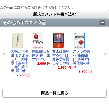
この商品に対するご感想をぜひお寄せください。
新規コメントを書き込む
その他のオススメ商品
大峠と大洗
奥義編[日月
富士は爆発
スメラの民
<
>
濯 ときあか
神示]神一厘
するぞ! 日
へ 秘義編
し1 日月神
のすべて
月神示が語
[日月神示]
示【基本十
る今この時
神仕組のす
2,090 円
二巻】第一
べて
1,980 円
巻 第二巻
2,200 円
2,200 円
商品一覧に戻る