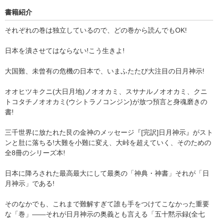
書籍紹介
それぞれの巻は独立しているので、どの巻から読んでもOK!
日本を潰させてはならない!こう生きよ!
大国難、未曾有の危機の日本で、いまふたたび大注目の日月神示!
オオヒツキクニ(大日月地)ノオオカミ、スサナルノオオカミ、クニ
トコタチノオオカミ(ウシトラノコンジン)が放つ預言と身魂磨きの
書!
三千世界に放たれた艮の金神のメッセージ『[完訳]日月神示』がスト
ンと肚に落ちる!大難を小難に変え、大峠を超えていく、そのための
全8冊のシリーズ本!
日本に降ろされた最高最大にして最奥の「神典・神書」それが「日
月神示」である!
そのなかでも、これまで難解すぎて誰も手をつけてこなかった重要
な「巻」――それが日月神示の奥義とも言える「五十黙示録(全七