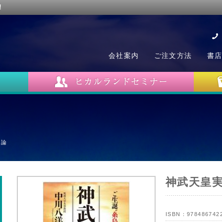
!
会社案内
ご注文方法
書
在論
神武天皇
ISBN：
978486742