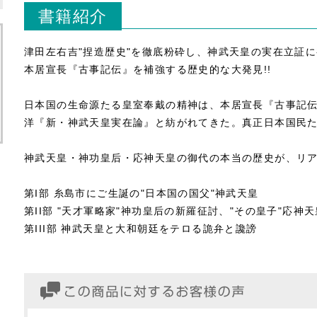
書籍紹介
津田左右吉"捏造歴史"を徹底粉砕し、神武天皇の実在立証に
本居宣長『古事記伝』を補強する歴史的な大発見!!
日本国の生命源たる皇室奉戴の精神は、本居宣長『古事記
洋『新・神武天皇実在論』と紡がれてきた。真正日本国民
神武天皇・神功皇后・応神天皇の御代の本当の歴史が、リア
第I部 糸島市にご生誕の"日本国の国父"神武天皇
第II部 "天才軍略家"神功皇后の新羅征討、"その皇子"応神
第III部 神武天皇と大和朝廷をテロる詭弁と讒謗