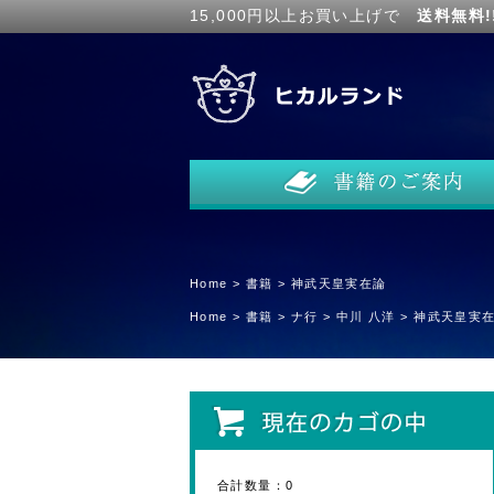
15,000円以上お買い上げで
送料無料!
Home
>
書籍
>
神武天皇実在論
Home
>
書籍
>
ナ行
>
中川 八洋
>
神武天皇実
合計数量：
0