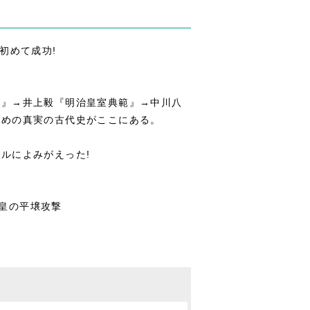
初めて成功!
伝』→井上毅『明治皇室典範』→中川八
ための真実の古代史がここにある。
ルによみがえった!
天皇の平壌攻撃