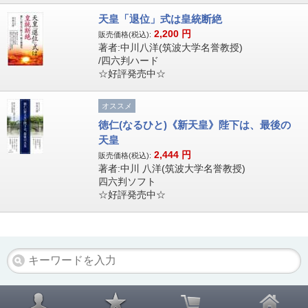
天皇「退位」式は皇統断絶
2,200
円
販売価格(税込):
著者:中川八洋(筑波大学名誉教授)
/四六判ハード
☆好評発売中☆
オススメ
徳仁(なるひと)《新天皇》陛下は、最後の
天皇
2,444
円
販売価格(税込):
著者:中川 八洋(筑波大学名誉教授)
四六判ソフト
☆好評発売中☆