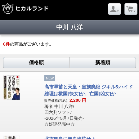
中川 八洋
6
件
の商品がございます。
価格順
新着順
NEW
高市早苗と天皇・皇族廃絶 ジキル&ハイド
総理は救国[快女]か、亡国[凶女]か
2,200
円
販売価格(税込):
著者:中川 八洋/
四六判ソフト/
-2026年5月7日発売-
☆好評発売中☆
北方四島に無血進駐せよ