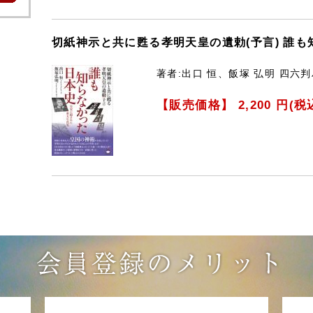
切紙神示と共に甦る孝明天皇の遺勅(予言) 誰
著者:出口 恒、飯塚 弘明 四六
【販売価格】
2,200
円(税