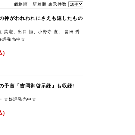
価格順
新着順
表示件数
国の神がわれわれにさえも隠したもの
垣 英憲、出口 恒、小野寺 直、 畠田 秀
☆好評発売中☆
込)
の予言「吉岡御啓示録」も収録!
ー ☆好評発売中☆
込)