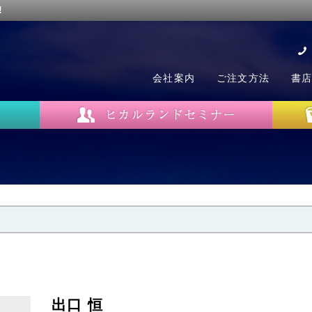
!
会社案内
ご注文方法
書
出口 恒