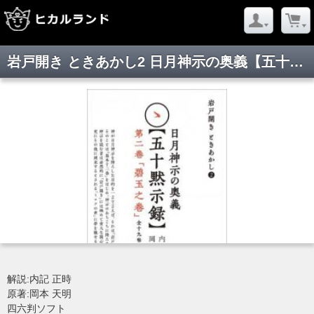
岩戸開き ときあかし2 日月神示の奥義【五十黙示録】 第二巻「碧玉之巻」(全十九帖)
解説:内記 正時
原著:岡本 天明
四六判ソフト