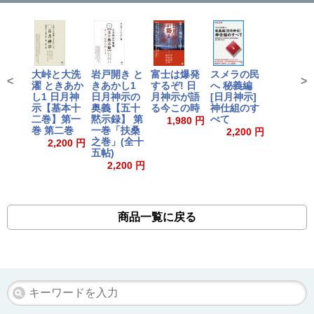
大峠と大洗
岩戸開き と
富士は爆発
スメラの民
<
>
濯 ときあか
きあかし1
するぞ! 日
へ 秘義編
し1 日月神
日月神示の
月神示が語
[日月神示]
示【基本十
奥義【五十
る今この時
神仕組のす
二巻】第一
黙示録】 第
べて
1,980 円
巻 第二巻
一巻「扶桑
2,200 円
之巻」(全十
2,200 円
五帖)
2,200 円
商品一覧に戻る