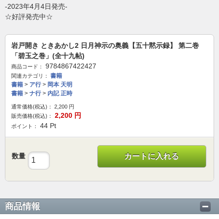
-2023年4月4日発売-
☆好評発売中☆
岩戸開き ときあかし2 日月神示の奥義【五十黙示録】 第二巻
「碧玉之巻」(全十九帖)
9784867422427
商品コード：
書籍
関連カテゴリ：
書籍
>
ア行
>
岡本 天明
書籍
>
ナ行
>
内記 正時
通常価格(税込)：
2,200
円
2,200
円
販売価格(税込)：
44
Pt
ポイント：
数量
カートに入れる
商品情報