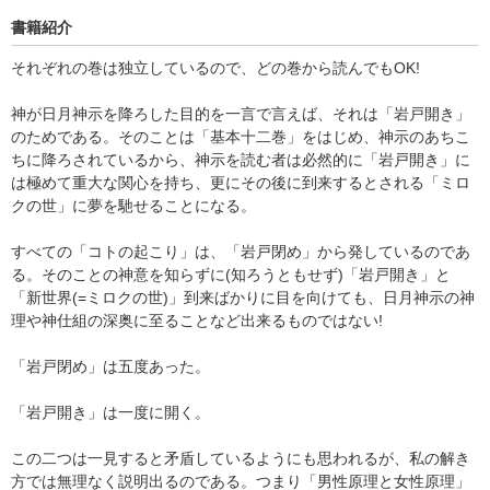
書籍紹介
それぞれの巻は独立しているので、どの巻から読んでもOK!
神が日月神示を降ろした目的を一言で言えば、それは「岩戸開き」
のためである。そのことは「基本十二巻」をはじめ、神示のあちこ
ちに降ろされているから、神示を読む者は必然的に「岩戸開き」に
は極めて重大な関心を持ち、更にその後に到来するとされる「ミロ
クの世」に夢を馳せることになる。
すべての「コトの起こり」は、「岩戸閉め」から発しているのであ
る。そのことの神意を知らずに(知ろうともせず)「岩戸開き」と
「新世界(=ミロクの世)」到来ばかりに目を向けても、日月神示の神
理や神仕組の深奥に至ることなど出来るものではない!
「岩戸閉め」は五度あった。
「岩戸開き」は一度に開く。
この二つは一見すると矛盾しているようにも思われるが、私の解き
方では無理なく説明出るのである。つまり「男性原理と女性原理」