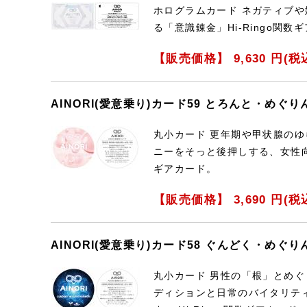
ホログラムカード ネガティブ
る「意識錬金」Hi-Ringo関数ギ
【販売価格】
9,630
円(税
AINORI(愛意乗り)カード59 とろんと・めぐ
丸小カード 更年期や甲状腺の
ニーをそっと後押しする、女性向けHi
ギアカード。
【販売価格】
3,690
円(税
AINORI(愛意乗り)カード58 ぐんどく・めぐ
丸小カード 男性の「根」とめ
ディションと日常のバイタリテ