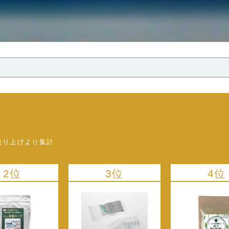
売り上げより集計
2位
3位
4位