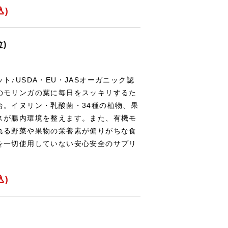
込)
粒)
♪USDA・EU・JASオーガニック認
のモリンガの葉に毎日をスッキリするた
合。イヌリン・乳酸菌・34種の植物、果
スが腸内環境を整えます。また、有機モ
れる野菜や果物の栄養素が偏りがちな食
を一切使用していない安心安全のサプリ
込)