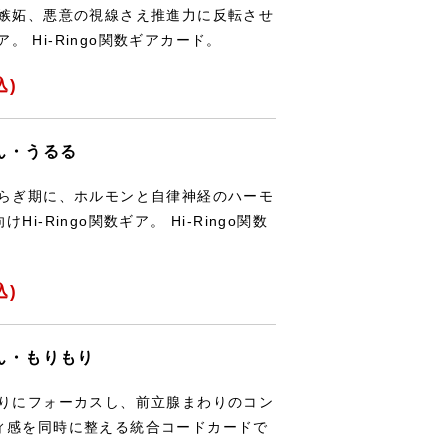
や嫉妬、悪意の視線さえ推進力に反転させ
ア。 Hi-Ringo関数ギアカード。
込)
りん・うるる
ゆらぎ期に、ホルモンと自律神経のハーモ
-Ringo関数ギア。 Hi-Ringo関数
込)
りん・もりもり
ぐりにフォーカスし、前立腺まわりのコン
ィ感を同時に整える統合コードカードで