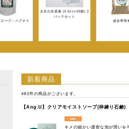
太古の水原液 (0.5cc×20個) 2
パックセット
養スープ・ペプチド
総合野草
新着商品
482件
の商品がございます。
【Ang.U】クリアモイストソープ(枠練り石鹸)
キメの細かい濃密な泡が潤いを