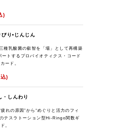
。
込)
びりびり•じんじん
の三種乳酸菌の叡智を「場」として再構築
ポートするプロバイオティクス・コード
ギアカード。
込)
りん・しんわり
“疲れの原因”から“めぐりと活力のフィ
テスラトーション型Hi-Ringo関数ギ
ード。