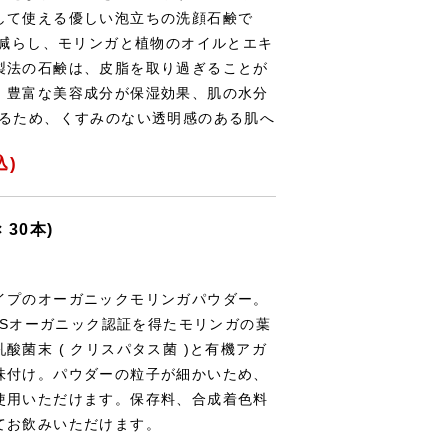
して使える優しい泡立ちの洗顔石鹸で
で減らし、モリンガと植物のオイルとエキ
製法の石鹸は、皮脂を取り過ぎることが
。豊富な美容成分が保湿効果、肌の水分
えるため、くすみのない透明感のある肌へ
込)
30本)
イプのオーガニックモリンガパウダー。
JASオーガニック認証を得たモリンガの葉
酸菌末 ( クリスパタス菌 )と有機アガ
味付け。パウダーの粒子が細かいため、
使用いただけます。保存料、合成着色料
てお飲みいただけます。