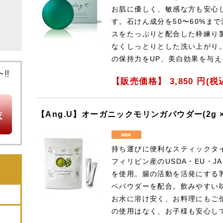
お肌に優しく、敏感な方も安心
す。石けん成分を50〜60%ま
スをたっぷりと配合した枠練り
なくしっとりとした洗い上がり
の保持力をUP、美白効果を与
【販売価格】
3,850
円(税
【Ang.U】オーガニックモリンガパウダー(2g × 
持ち運びに便利なスティックタ
フィリピン産のUSDA・EU・
を使用。腸の活動を活発にする乳
ベパウダーを配合。飲みやすい
お水に溶け安く、お料理にもご
の使用はなく、お子様も安心し