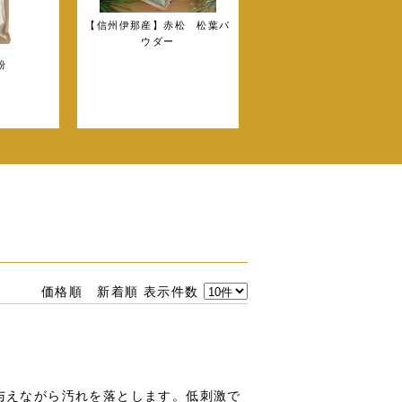
【信州伊那産】赤松 松葉パ
ウダー
粉
価格順
新着順
表示件数
与えながら汚れを落とします。低刺激で