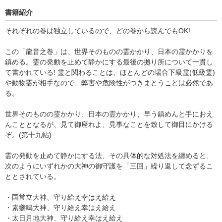
書籍紹介
それぞれの巻は独立しているので、どの巻から読んでもOK!
この「龍音之巻」は、世界そのものの霊かかり、日本の霊かかりを
鎮める。霊の発動を止めて静かにする最後の拠り所について一貫し
て書かれている! 霊と関わることは、ほとんどの場合下級霊(低級霊)
や動物霊が相手なので、弊害や危険性がつきまとうことは必然であ
る。
世界そのものの霊かかり、日本の霊かかり、早う鎮めんと手におえ
んこととなるが、見て御座れよ、見事なことを致して御目にかける
ぞ。(第十九帖)
霊の発動を止めて静かにする法、その具体的な対処法を纏めると、
次のようにいずれかの大神の御守護を「三回」繰り返して念ずるこ
ととされている。
・国常立大神、守り給え幸はえ給え
・素盞鳴大神、守り給え幸はえ給え
・太日月地大神、守り給え幸はえ給え