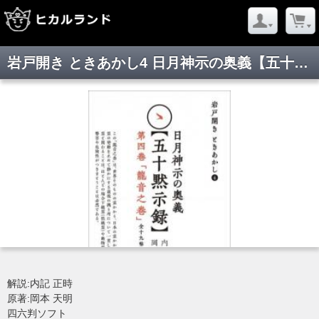
岩戸開き ときあかし4 日月神示の奥義【五十黙示録】 第四巻「龍音之巻」(全十九帖)
解説:内記 正時
原著:岡本 天明
四六判ソフト