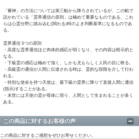
「審神」の方法については第三帖から降ろされているが、この帖で
説かれている「霊界通信の原則」は極めて重要なものである。これ
らは心霊分野に踏み込む(関わる)時のよき判断基準になるものであ
る。
霊界通信 5つの原則
・高度な霊界通信ほど肉体的感応が弱くなり、その内容は暗示的と
なる。
・下級霊の感応は極めて強く、しかも尤もらしく人民の目に映る。
・高級霊の通信が人間に伝達される時は、霊的な段階を介して行わ
れる。
・特別な使命を持つ天使は、最下級の霊界に降りて直接人間に通信
(指示)することがある。
・末世には天使の霊が母体に宿り、人間として生まれることが多く
ある。
この商品に対するお客様の声
この商品に対するご感想をぜひお寄せください。