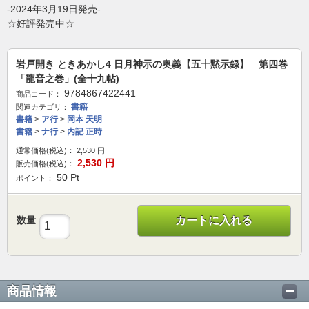
-2024年3月19日発売-
☆好評発売中☆
岩戸開き ときあかし4 日月神示の奥義【五十黙示録】 第四巻
「龍音之巻」(全十九帖)
9784867422441
商品コード：
書籍
関連カテゴリ：
書籍
>
ア行
>
岡本 天明
書籍
>
ナ行
>
内記 正時
通常価格(税込)：
2,530
円
2,530
円
販売価格(税込)：
50
Pt
ポイント：
数量
カートに入れる
商品情報