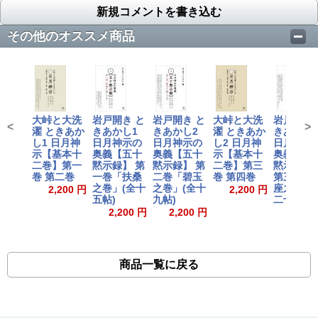
新規コメントを書き込む
その他のオススメ商品
大峠と大洗
岩戸開き と
岩戸開き と
大峠と大洗
岩戸開き 
<
>
濯 ときあか
きあかし1
きあかし2
濯 ときあか
きあかし
し1 日月神
日月神示の
日月神示の
し2 日月神
日月神示
示【基本十
奥義【五十
奥義【五十
示【基本十
奥義【五
二巻】第一
黙示録】 第
黙示録】 第
二巻】第三
黙示録
巻 第二巻
一巻「扶桑
二巻「碧玉
巻 第四巻
第三巻「
之巻」(全十
之巻」(全十
座之巻」(
2,200 円
2,200 円
五帖)
九帖)
二十四帖)
2,200 円
2,200 円
2,200
商品一覧に戻る