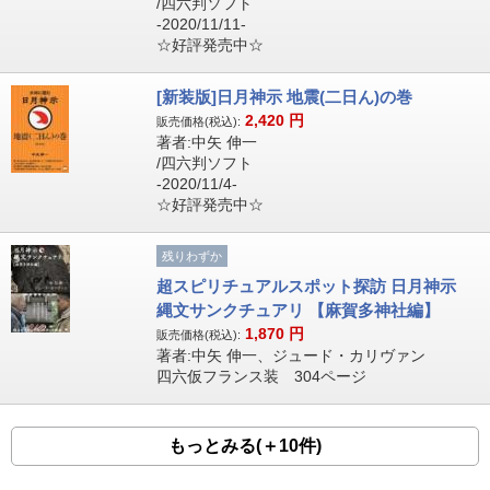
/四六判ソフト
-2020/11/11-
☆好評発売中☆
[新装版]日月神示 地震(二日ん)の巻
2,420
円
販売価格(税込):
著者:中矢 伸一
/四六判ソフト
-2020/11/4-
☆好評発売中☆
残りわずか
超スピリチュアルスポット探訪 日月神示
縄文サンクチュアリ 【麻賀多神社編】
1,870
円
販売価格(税込):
著者:中矢 伸一、ジュード・カリヴァン
四六仮フランス装 304ページ
もっとみる(＋10件)