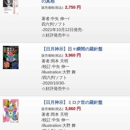
の真相
2,750
円
販売価格(税込):
著者:中矢 伸一/
四六判ソフト
-2021年10月12日発売-
☆好評発売中☆
【日月神示】日々瞬間の羅針盤
3,960
円
販売価格(税込):
著者:岡本 天明
/校訂:中矢 伸一
/illustration:大野 舞
/四六判ソフト
-2020/10/30-
☆好評発売中☆
【日月神示】ミロク世の羅針盤
3,960
円
販売価格(税込):
著者:岡本 天明
/校訂:中矢 伸一
/illustration:大野 舞