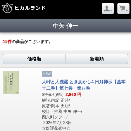
中矢 伸一
15
件
の商品がございます。
価格順
新着順
NEW
大峠と大洗濯 ときあかし4 日月神示【基本
十二巻】第七巻 第八巻
2,860
円
販売価格(税込):
解説:内記 正時/
原著:岡本 天明/
校訂・推薦:中矢 伸一/
四六判ソフト/
-2026年7月23日-
☆好評発売中☆