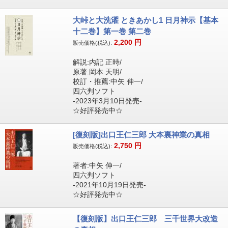
大峠と大洗濯 ときあかし1 日月神示【基本
十二巻】第一巻 第二巻
2,200
円
販売価格(税込):
解説:内記 正時/
原著:岡本 天明/
校訂・推薦:中矢 伸一/
四六判ソフト
-2023年3月10日発売-
☆好評発売中☆
[復刻版]出口王仁三郎 大本裏神業の真相
2,750
円
販売価格(税込):
著者:中矢 伸一/
四六判ソフト
-2021年10月19日発売-
☆好評発売中☆
【復刻版】出口王仁三郎 三千世界大改造